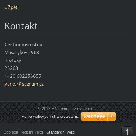
« Zpět
Kontakt
Cestou necestou
Masarykova 963
Roztoky
25263
+420.602256655
Vano.r@s
eznam.cz
© 2013 Všechna práva vyhrazena.
Tvorba webových stránek zdarma
Zobrazit:
Mobilní verzi
|
Standardní verzi